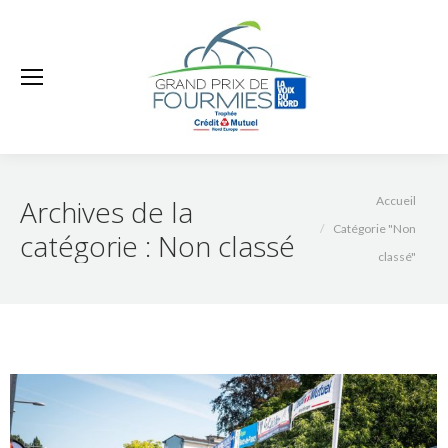
Vous êtes ici :
Archives de la
Accueil
Catégorie "Non
catégorie :
Non classé
classé"