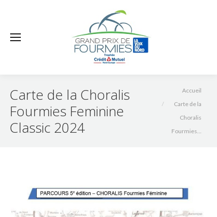
Vous êtes ici :
Carte de la Choralis
Accueil
Carte de la
Fourmies Feminine
Choralis
Classic 2024
Fourmies…