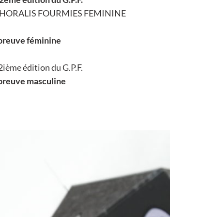
a CHORALIS FOURMIES FEMININE
épreuve féminine
2ième édition du G.P.F.
’épreuve masculine