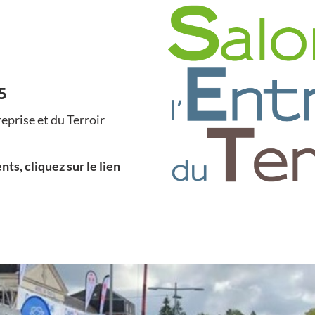
5
eprise et du Terroir
ts, cliquez sur le lien