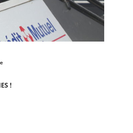
te
ES !