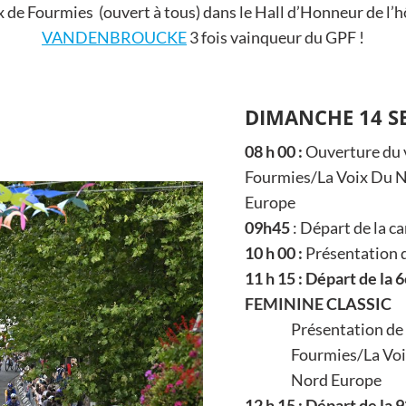
de Fourmies (ouvert à tous) dans le Hall d’Honneur de l’hô
VANDENBROUCKE
3 fois vainqueur du GPF !
DIMANCHE 14 S
08 h 00 :
Ouverture du v
Fourmies/La Voix Du N
Europe
09h45
: Départ de la c
10 h 00 :
Présentation d
11 h 15 :
Départ de l
FEMININE CLASSIC
Présentation de la 
Fourmies/La Voix D
Nord Europe
12 h 15 : Départ de la 