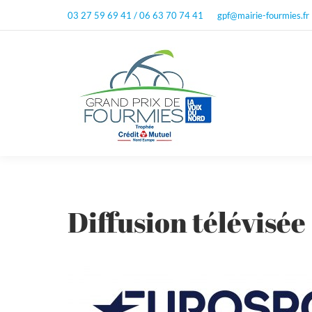
03 27 59 69 41 / 06 63 70 74 41
gpf@mairie-fourmies.fr
Diffusion télévisée